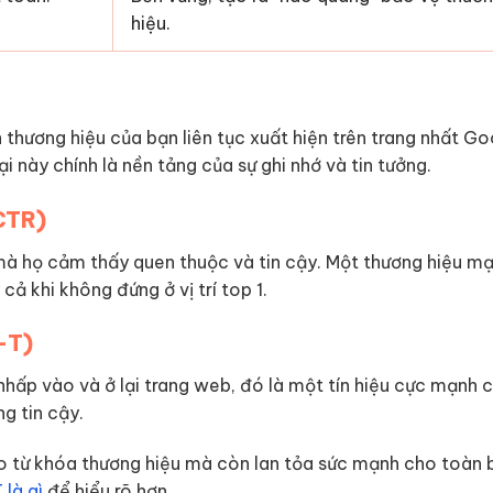
hiệu.
n thương hiệu của bạn liên tục xuất hiện trên trang nhất G
i này chính là nền tảng của sự ghi nhớ và tin tưởng.
(CTR)
à họ cảm thấy quen thuộc và tin cậy. Một thương hiệu m
ả khi không đứng ở vị trí top 1.
-T)
nhấp vào và ở lại trang web, đó là một tín hiệu cực mạnh 
g tin cậy.
o từ khóa thương hiệu mà còn lan tỏa sức mạnh cho toàn
là gì
để hiểu rõ hơn.