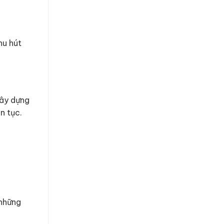
hu hút
xây dựng
n tục.
 những