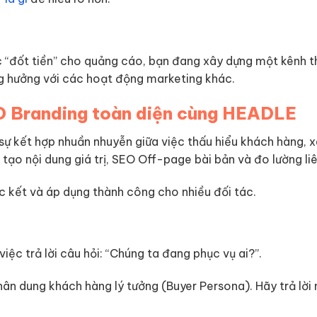
ục “đốt tiền” cho quảng cáo, bạn đang xây dựng một kênh t
ng hưởng với các hoạt động marketing khác.
EO Branding toàn diện cùng HEADLE
sự kết hợp nhuần nhuyễn giữa việc thấu hiểu khách hàng, 
 tạo nội dung giá trị, SEO Off-page bài bản và đo lường liê
c kết và áp dụng thành công cho nhiều đối tác.
iệc trả lời câu hỏi: “Chúng ta đang phục vụ ai?”.
chân dung khách hàng lý tưởng (Buyer Persona). Hãy trả lời