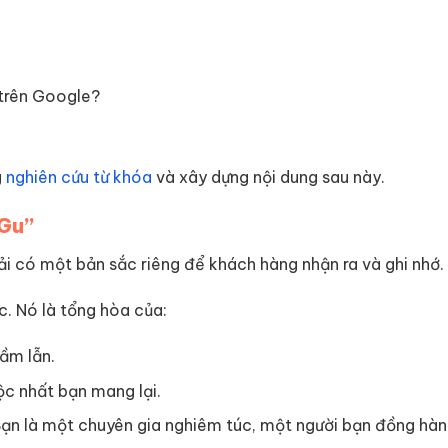
 trên Google?
g
nghiên cứu từ khóa
và xây dựng nội dung sau này.
 Gu”
ải có một bản sắc riêng để khách hàng nhận ra và ghi nhớ.
c. Nó là tổng hòa của:
ầm lẫn.
ộc nhất bạn mang lại.
ạn là một chuyên gia nghiêm túc, một người bạn đồng hành