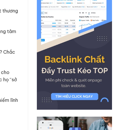
t thương
rong tâm
g? Chắc
c cho
c họ “sở
hiếm lĩnh