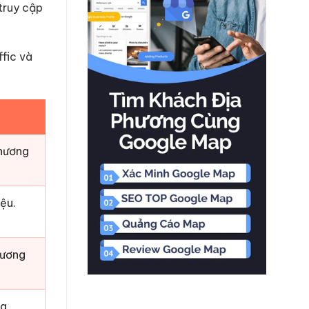
 truy cập
ffic và
thương
ệu.
hương
ng