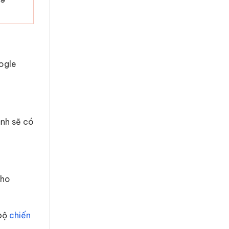
oogle
ạnh sẽ có
cho
 bộ
chiến