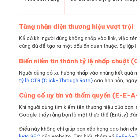
Tăng nhận diện thương hiệu vượt trội
Kể cả khi người dùng không nhấp vào link, việc tê
cũng đủ để tạo ra một dấu ấn quen thuộc. Sự lặp lạ
Biến niềm tin thành tỷ lệ nhấp chuột 
Người dùng có xu hướng nhấp vào những kết quả m
tỷ lệ CTR (Click-Through Rate)
cao hơn hẳn, ngay c
Củng cố uy tín và thẩm quyền (E-E-A
Khi người dùng tìm kiếm tên thương hiệu của bạn, 
Google thấy rằng bạn là một thực thể (Entity) đán
Điều này không chỉ giúp bạn xếp hạng cao hơn ch
lược SEO
của website. Tìm hiểu thêm về
E-E-A-T 