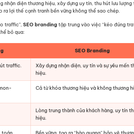
 nhận diện thương hiệu, xây dựng uy tín, thu hút lưu lượng
o ra lợi thế cạnh tranh bền vững không thể sao chép.
 traffic”,
SEO branding
tập trung vào việc “kéo đúng tra
thể bỏ qua:
ng
SEO Branding
t traffic.
Xây dựng nhận diện, uy tín và sự yêu mến 
hiệu.
(non-
Cả từ khóa thương hiệu và không thương hi
Lòng trung thành của khách hàng, uy tín t
hiệu.
 toán.
Bền vững, tạo ra “hào quang” bảo vệ thươ