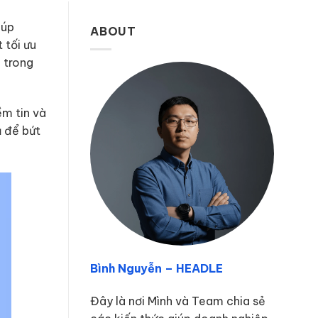
iúp
ABOUT
 tối ưu
 trong
ềm tin và
ả để bứt
Bình Nguyễn – HEADLE
Đây là nơi Mình và Team chia sẻ