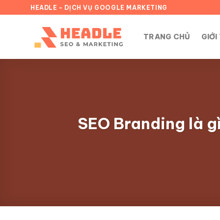
Chuyển
HEADLE - DỊCH VỤ GOOGLE MARKETING
đến
nội
TRANG CHỦ
GIỚI
dung
SEO Branding là g