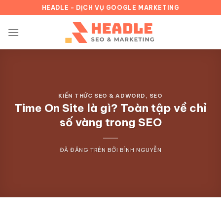
Chuyển
HEADLE - DỊCH VỤ GOOGLE MARKETING
đến
nội
dung
KIẾN THỨC SEO & ADWORD
,
SEO
Time On Site là gì? Toàn tập về chỉ
số vàng trong SEO
ĐÃ ĐĂNG TRÊN
BỞI
BÌNH NGUYỄN