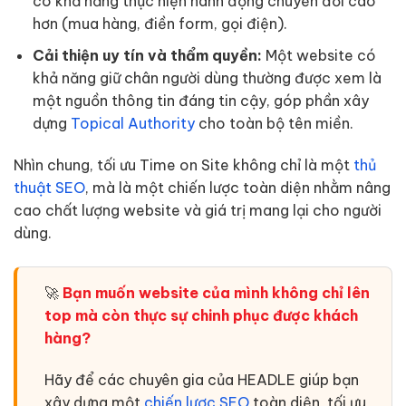
có khả năng thực hiện hành động chuyển đổi cao
hơn (mua hàng, điền form, gọi điện).
Cải thiện uy tín và thẩm quyền:
Một website có
khả năng giữ chân người dùng thường được xem là
một nguồn thông tin đáng tin cậy, góp phần xây
dựng
Topical Authority
cho toàn bộ tên miền.
Nhìn chung, tối ưu Time on Site không chỉ là một
thủ
thuật SEO
, mà là một chiến lược toàn diện nhằm nâng
cao chất lượng website và giá trị mang lại cho người
dùng.
🚀
Bạn muốn website của mình không chỉ lên
top mà còn thực sự chinh phục được khách
hàng?
Hãy để các chuyên gia của HEADLE giúp bạn
xây dựng một
chiến lược SEO
toàn diện, tối ưu