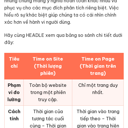
nhưng chúng mang ý nghĩa hoàn toàn khác nhau và
phục vụ cho các mục đích phân tích riêng biệt. Việc
hiểu rõ sự khác biệt giúp chúng ta có cái nhìn chính
xác hơn về hành vi người dùng.
Hãy cùng HEADLE xem qua bảng so sánh chi tiết dưới
đây:
Tiêu
Time on Site
Time on Page
chí
(Thời lượng
(Thời gian trên
phiên)
trang)
Phạm
Toàn bộ website
Chỉ một trang duy
vi đo
trong một phiên
nhất.
lường
truy cập.
Cách
Thời gian của
Thời gian vào trang
tính
tương tác cuối
tiếp theo – Thời
cùng – Thời gian
gian vào trang hiện