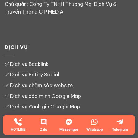
Chủ quản: Công Ty TNHH Thương Mại Dịch Vụ &
Truyền Thông CIP MEDIA
DỊCH VỤ
✅
Dịch vụ Backlink
✅
Dịch vụ Entity Social
✅
Dịch vụ chăm sóc website
✅
Dịch vụ xác minh Google Map
✅
Dịch vụ đánh giá Google Map
✅
Dịch vụ SEO Google Map
✅
Dịch vụ Google Map
HOTLINE
Zalo
Messenger
Whatsapp
Telegram