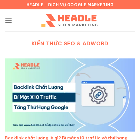
Chuyển
HEADLE - DỊCH VỤ GOOGLE MARKETING
đến
nội
dung
KIẾN THỨC SEO & ADWORD
Backlink chất lượng là gì? Bí mật x10 traffic và thứ hạng