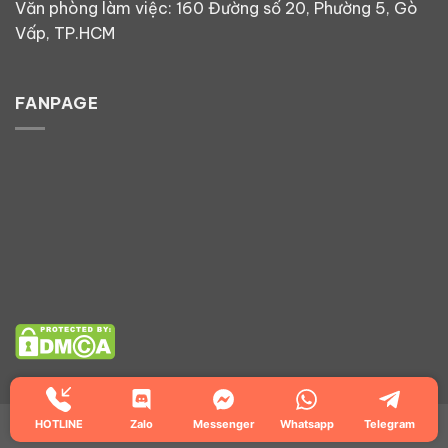
Văn phòng làm việc: 160 Đường số 20, Phường 5, Gò
Vấp, TP.HCM
FANPAGE
Copyright 2026 ©
Headle SEO
HOTLINE
Zalo
Messenger
Whatsapp
Telegram