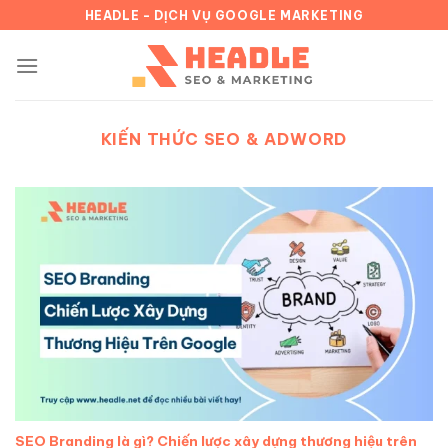
Chuyển
HEADLE - DỊCH VỤ GOOGLE MARKETING
đến
nội
dung
KIẾN THỨC SEO & ADWORD
SEO Branding là gì? Chiến lược xây dựng thương hiệu trên