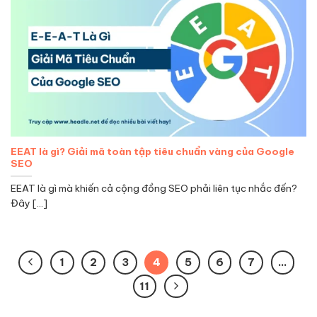
EEAT là gì? Giải mã toàn tập tiêu chuẩn vàng của Google
SEO
EEAT là gì mà khiến cả cộng đồng SEO phải liên tục nhắc đến?
Đây [...]
1
2
3
4
5
6
7
…
11