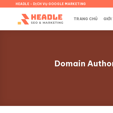
Chuyển
HEADLE - DỊCH VỤ GOOGLE MARKETING
đến
nội
TRANG CHỦ
GIỚI
dung
Domain Authori