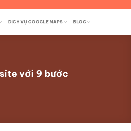
DỊCH VỤ GOOGLE MAPS
BLOG
site với 9 bước