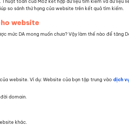
 Thuật toán của Moz kết hợp dữ liệu tìm kiếm và dữ liệu li
úp so sánh thứ hạng của website trên kết quả tìm kiếm.
cho website
h được mức DA mong muốn chưa? Vậy làm thế nào để tăng 
 của website. Ví dụ: Website của bạn tập trung vào
dịch v
 đời domain.
ebsite khác.