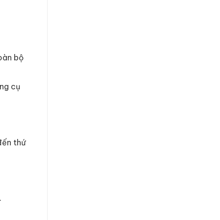
oàn bộ
ng cụ
đến thứ
.