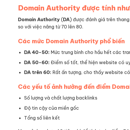
Domain Authority được tính như
Domain Authority
(
DA
) được đánh giá trên thang
so với việc nâng từ 70 lên 80.
Các mức Domain Authority phổ biến
DA 40-50:
Mức trung bình cho hầu hết các tra
DA 50-60:
Điểm số tốt, thể hiện website có uy 
DA trên 60:
Rất ấn tượng, cho thấy website có
Các yếu tố ảnh hưởng đến điểm Domai
Số lượng và chất lượng backlinks
Độ tin cậy của miền gốc
Tổng số liên kết