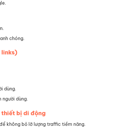
le.
n.
hanh chóng.
 links)
ời dùng.
ệm người dùng.
 thiết bị di động
để không bỏ lỡ lượng traffic tiềm năng.