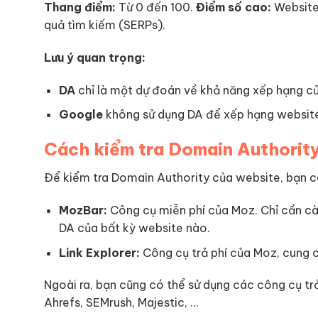
Thang điểm:
Từ 0 đến 100.
Điểm số cao:
Website
quả tìm kiếm (SERPs).
Lưu ý quan trọng:
DA
chỉ là một dự đoán về khả năng xếp hạng c
Google
không sử dụng DA để xếp hạng websit
Cách kiểm tra Domain Authorit
Để kiểm tra Domain Authority của website, bạn 
MozBar:
Công cụ miễn phí của Moz. Chỉ cần cài
DA của bất kỳ website nào.
Link Explorer:
Công cụ trả phí của Moz, cung cấ
Ngoài ra, bạn cũng có thể sử dụng các công cụ tr
Ahrefs, SEMrush, Majestic, …