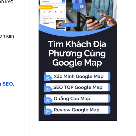
ên kết
Domain
ụ SEO
,