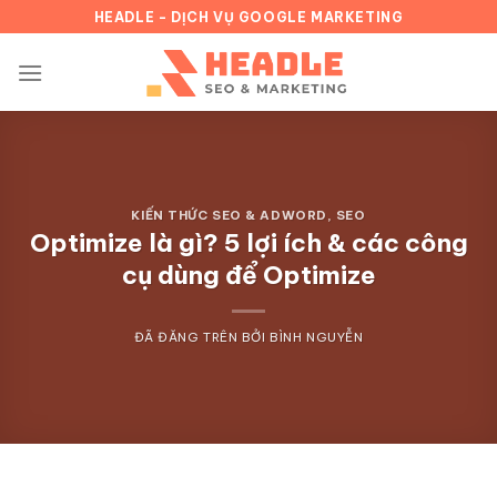
Chuyển
HEADLE - DỊCH VỤ GOOGLE MARKETING
đến
nội
dung
KIẾN THỨC SEO & ADWORD
,
SEO
Optimize là gì? 5 lợi ích & các công
cụ dùng để Optimize
ĐÃ ĐĂNG TRÊN
BỞI
BÌNH NGUYỄN