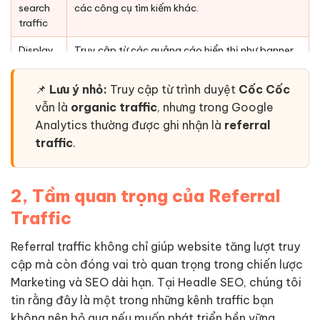
search
các công cụ tìm kiếm khác.
traffic
Display
Truy cập từ các quảng cáo hiển thị như banner,
traffic
video, popup trên báo điện tử, YouTube,…
📌
Lưu ý nhỏ:
Truy cập từ trình duyệt
Cốc Cốc
vẫn là
organic traffic
, nhưng trong Google
Analytics thường được ghi nhận là
referral
traffic
.
2, Tầm quan trọng của Referral
Traffic
Referral traffic không chỉ giúp website tăng lượt truy
cập mà còn đóng vai trò quan trọng trong chiến lược
Marketing và SEO dài hạn. Tại Headle SEO, chúng tôi
tin rằng đây là một trong những kênh traffic bạn
không nên bỏ qua nếu muốn phát triển bền vững.