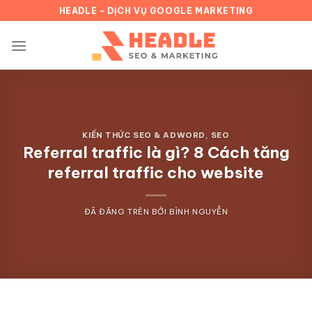
Chuyển
HEADLE - DỊCH VỤ GOOGLE MARKETING
đến
nội
dung
KIẾN THỨC SEO & ADWORD
,
SEO
Referral traffic là gì? 8 Cách tăng
referral traffic cho website
ĐÃ ĐĂNG TRÊN
BỞI
BÌNH NGUYỄN