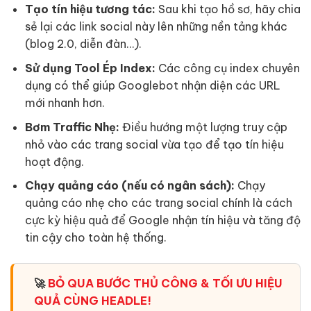
Tạo tín hiệu tương tác:
Sau khi tạo hồ sơ, hãy chia
sẻ lại các link social này lên những nền tảng khác
(blog 2.0, diễn đàn…).
Sử dụng Tool Ép Index:
Các công cụ index chuyên
dụng có thể giúp Googlebot nhận diện các URL
mới nhanh hơn.
Bơm Traffic Nhẹ:
Điều hướng một lượng truy cập
nhỏ vào các trang social vừa tạo để tạo tín hiệu
hoạt động.
Chạy quảng cáo (nếu có ngân sách):
Chạy
quảng cáo nhẹ cho các trang social chính là cách
cực kỳ hiệu quả để Google nhận tín hiệu và tăng độ
tin cậy cho toàn hệ thống.
🚀
BỎ QUA BƯỚC THỦ CÔNG & TỐI ƯU HIỆU
QUẢ CÙNG HEADLE!