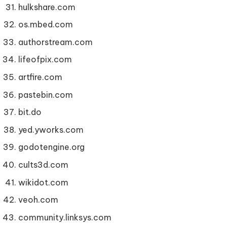
hulkshare.com
os.mbed.com
authorstream.com
lifeofpix.com
artfire.com
pastebin.com
bit.do
yed.yworks.com
godotengine.org
cults3d.com
wikidot.com
veoh.com
community.linksys.com