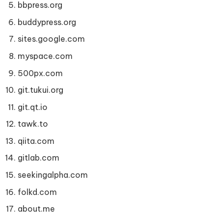
bbpress.org
buddypress.org
sites.google.com
myspace.com
500px.com
git.tukui.org
git.qt.io
tawk.to
qiita.com
gitlab.com
seekingalpha.com
folkd.com
about.me