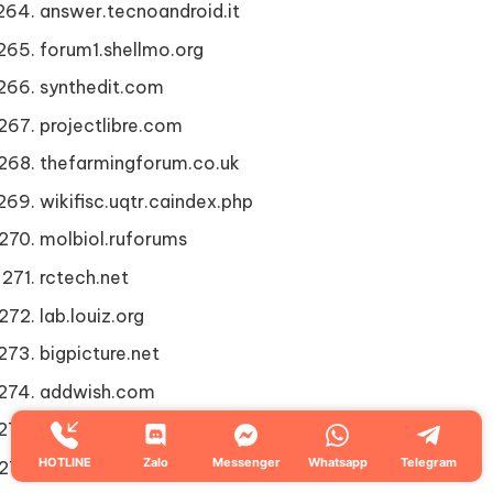
answer.tecnoandroid.it
forum1.shellmo.org
synthedit.com
projectlibre.com
thefarmingforum.co.uk
wikifisc.uqtr.caindex.php
molbiol.ruforums
rctech.net
lab.louiz.org
bigpicture.net
addwish.com
qooh.me
HOTLINE
Zalo
Messenger
Whatsapp
Telegram
guides.cop