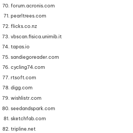
forum.acronis.com
pearltrees.com
flicks.co.nz
vbscan.fisica.unimib.it
tapas.io
sandiegoreader.com
cycling74.com
rtsoft.com
digg.com
wishlistr.com
seedandspark.com
sketchfab.com
tripline.net