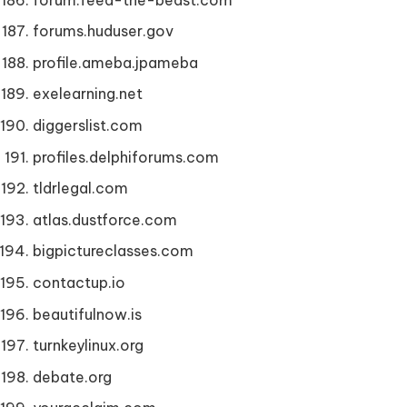
forums.huduser.gov
profile.ameba.jpameba
exelearning.net
diggerslist.com
profiles.delphiforums.com
tldrlegal.com
atlas.dustforce.com
bigpictureclasses.com
contactup.io
beautifulnow.is
turnkeylinux.org
debate.org