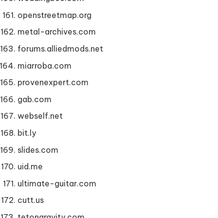
openstreetmap.org
metal-archives.com
forums.alliedmods.net
miarroba.com
provenexpert.com
gab.com
webself.net
bit.ly
slides.com
uid.me
ultimate-guitar.com
cutt.us
tetongravity.com