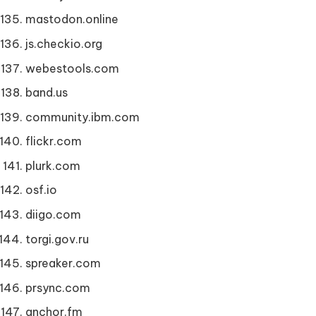
mastodon.online
js.checkio.org
webestools.com
band.us
community.ibm.com
flickr.com
plurk.com
osf.io
diigo.com
torgi.gov.ru
spreaker.com
prsync.com
anchor.fm