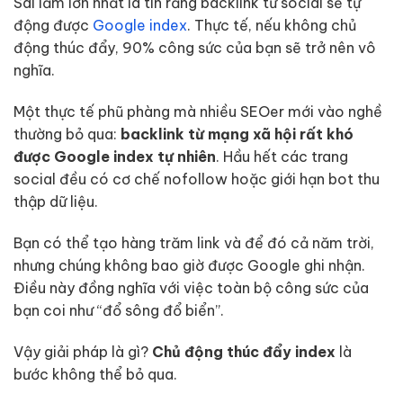
Sai lầm lớn nhất là tin rằng backlink từ social sẽ tự
động được
Google index
. Thực tế, nếu không chủ
động thúc đẩy, 90% công sức của bạn sẽ trở nên vô
nghĩa.
Một thực tế phũ phàng mà nhiều SEOer mới vào nghề
thường bỏ qua:
backlink từ mạng xã hội rất khó
được Google index tự nhiên
. Hầu hết các trang
social đều có cơ chế nofollow hoặc giới hạn bot thu
thập dữ liệu.
Bạn có thể tạo hàng trăm link và để đó cả năm trời,
nhưng chúng không bao giờ được Google ghi nhận.
Điều này đồng nghĩa với việc toàn bộ công sức của
bạn coi như “đổ sông đổ biển”.
Vậy giải pháp là gì?
Chủ động thúc đẩy index
là
bước không thể bỏ qua.