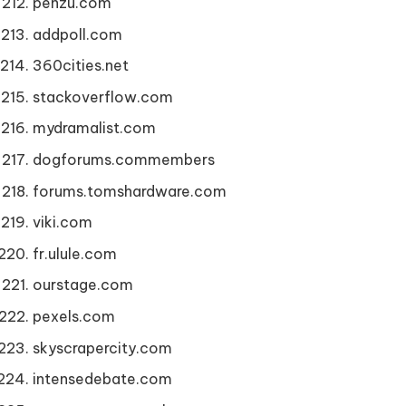
penzu.com
addpoll.com
360cities.net
stackoverflow.com
mydramalist.com
dogforums.commembers
forums.tomshardware.com
viki.com
fr.ulule.com
ourstage.com
pexels.com
skyscrapercity.com
intensedebate.com