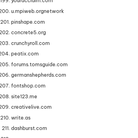
youracclaim.com
u.mpiweb.orgnetwork
pinshape.com
concrete5.org
crunchyroll.com
peatix.com
forums.tomsguide.com
germanshepherds.com
fontshop.com
site123.me
creativelive.com
write.as
dashburst.com