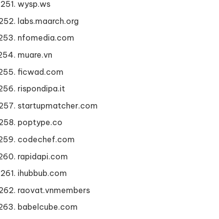
wysp.ws
labs.maarch.org
nfomedia.com
muare.vn
ficwad.com
rispondipa.it
startupmatcher.com
poptype.co
codechef.com
rapidapi.com
ihubbub.com
raovat.vnmembers
babelcube.com