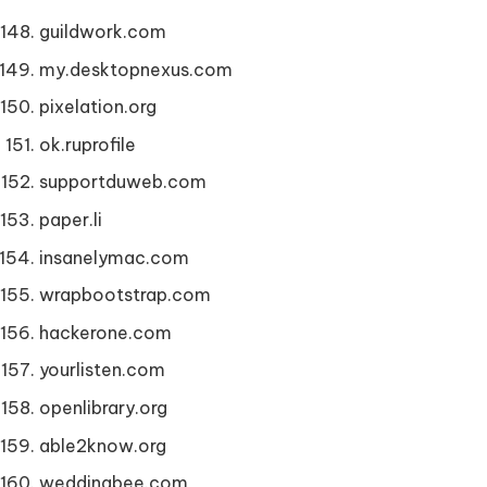
guildwork.com
my.desktopnexus.com
pixelation.org
ok.ruprofile
supportduweb.com
paper.li
insanelymac.com
wrapbootstrap.com
hackerone.com
yourlisten.com
openlibrary.org
able2know.org
weddingbee.com