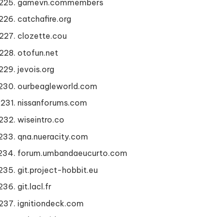
gamevn.commembers
catchafire.org
clozette.cou
otofun.net
jevois.org
ourbeagleworld.com
nissanforums.com
wiseintro.co
qna.nueracity.com
forum.umbandaeucurto.com
git.project-hobbit.eu
git.lacl.fr
ignitiondeck.com