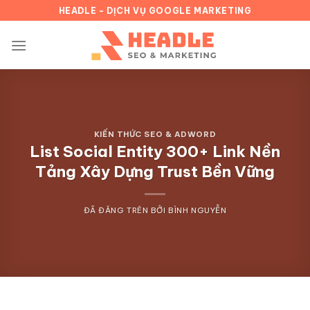
Chuyển
HEADLE - DỊCH VỤ GOOGLE MARKETING
đến
nội
dung
KIẾN THỨC SEO & ADWORD
List Social Entity 300+ Link Nền
Tảng Xây Dựng Trust Bền Vững
ĐÃ ĐĂNG TRÊN
BỞI
BÌNH NGUYỄN