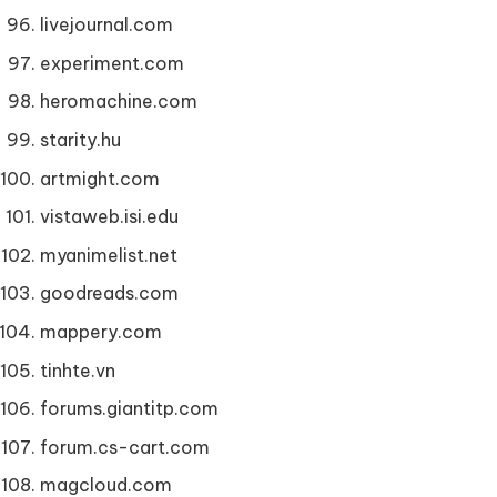
livejournal.com
experiment.com
heromachine.com
starity.hu
artmight.com
vistaweb.isi.edu
myanimelist.net
goodreads.com
mappery.com
tinhte.vn
forums.giantitp.com
forum.cs-cart.com
magcloud.com