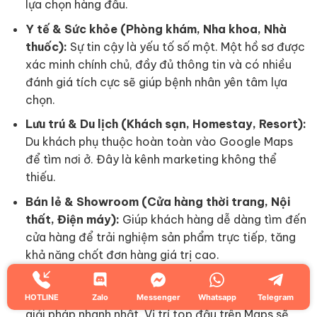
lựa chọn hàng đầu.
Y tế & Sức khỏe (Phòng khám, Nha khoa, Nhà
thuốc):
Sự tin cậy là yếu tố số một. Một hồ sơ được
xác minh chính chủ, đầy đủ thông tin và có nhiều
đánh giá tích cực sẽ giúp bệnh nhân yên tâm lựa
chọn.
Lưu trú & Du lịch (Khách sạn, Homestay, Resort):
Du khách phụ thuộc hoàn toàn vào Google Maps
để tìm nơi ở. Đây là kênh marketing không thể
thiếu.
Bán lẻ & Showroom (Cửa hàng thời trang, Nội
thất, Điện máy):
Giúp khách hàng dễ dàng tìm đến
cửa hàng để trải nghiệm sản phẩm trực tiếp, tăng
khả năng chốt đơn hàng giá trị cao.
Dịch vụ sửa chữa & Bảo trì (Sửa điện thoại, Điện
lạnh, Sửa xe):
Khi gặp sự cố, khách hàng cần một
HOTLINE
Zalo
Messenger
Whatsapp
Telegram
giải pháp nhanh nhất. Vị trí top đầu trên Maps sẽ