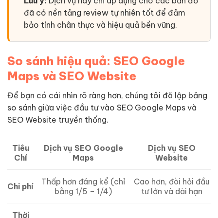
Lưu ý:
Dịch vụ này chỉ áp dụng cho các bản đồ
đã có nền tảng review tự nhiên tốt để đảm
bảo tính chân thực và hiệu quả bền vững.
So sánh hiệu quả: SEO Google
Maps và SEO Website
Để bạn có cái nhìn rõ ràng hơn, chúng tôi đã lập bảng
so sánh giữa việc đầu tư vào SEO Google Maps và
SEO Website truyền thống.
Dịch vụ SEO Google
Dịch vụ SEO
Tiêu
Maps
Website
Chí
Thấp hơn đáng kể (chỉ
Cao hơn, đòi hỏi đầu
Chi phí
bằng 1/5 – 1/4)
tư lớn và dài hạn
Thời