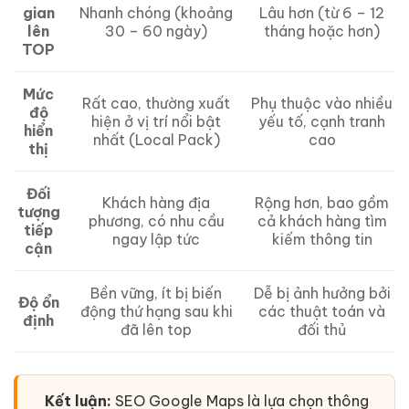
Nhanh chóng (khoảng
gian
Lâu hơn (từ 6 – 12
30 – 60 ngày)
lên
tháng hoặc hơn)
TOP
Mức
Rất cao, thường xuất
Phụ thuộc vào nhiều
độ
hiện ở vị trí nổi bật
yếu tố, cạnh tranh
hiển
nhất (Local Pack)
cao
thị
Đối
Khách hàng địa
Rộng hơn, bao gồm
tượng
phương, có nhu cầu
cả khách hàng tìm
tiếp
ngay lập tức
kiếm thông tin
cận
Bền vững, ít bị biến
Dễ bị ảnh hưởng bởi
Độ ổn
động thứ hạng sau khi
các thuật toán và
định
đã lên top
đối thủ
Kết luận:
SEO Google Maps là lựa chọn thông