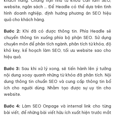
khách hàng. Chẳng hạn như từ khóa cần làm SEO,
website, ngân sách … Để Headle có thể dựa trên tình
hình doanh nghiệp, định hướng phương án SEO hiệu
quả cho khách hàng.
Bước 2:
Khi đã có được thông tin. Phía Headle sẽ
chuyển thông tin xuống phía bộ phận SEO. Sử dụng
chuyên môn để phân tích ngành, phân tích từ khóa, độ
khó key, kế hoạch làm SEO, tối ưu website sao cho
hiệu quả.
Bước 3:
Sau khi xử lý xong, sẽ tiến hành lên ý tưởng
nội dung xoay quanh những từ khóa đã phân tích. Nội
dung thông tin chuẩn SEO và cung cấp thông tin bổ
ích cho người dùng. Nhằm tạo được sự uy tín cho
website.
Bước 4:
Làm SEO Onpage và internal link cho từng
bài viết, để những bài viết hữu ích xuất hiện trước mắt