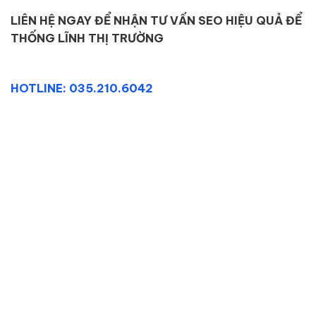
LIÊN HỆ NGAY ĐỂ NHẬN TƯ VẤN SEO HIỆU QUẢ ĐỂ
THỐNG LĨNH THỊ TRƯỜNG
HOTLINE: 035.210.6042