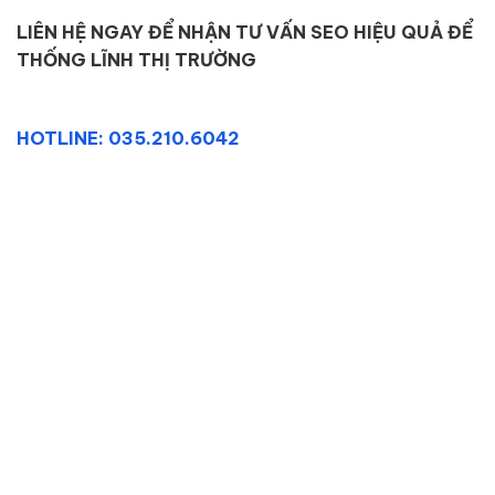
LIÊN HỆ NGAY ĐỂ NHẬN TƯ VẤN SEO HIỆU QUẢ ĐỂ
THỐNG LĨNH THỊ TRƯỜNG
HOTLINE: 035.210.6042