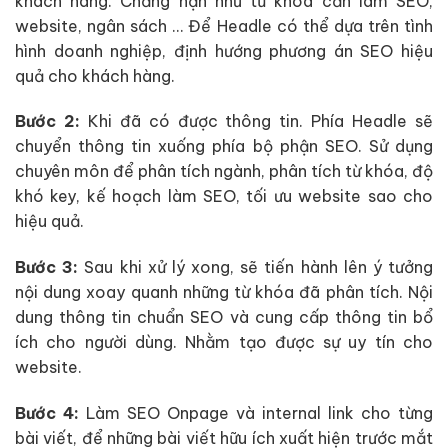
khách hàng. Chẳng hạn như từ khóa cần làm SEO,
website, ngân sách … Để Headle có thể dựa trên tình
hình doanh nghiệp, định hướng phương án SEO hiệu
quả cho khách hàng.
Bước 2:
Khi đã có được thông tin. Phía Headle sẽ
chuyển thông tin xuống phía bộ phận SEO. Sử dụng
chuyên môn để phân tích ngành, phân tích từ khóa, độ
khó key, kế hoạch làm SEO, tối ưu website sao cho
hiệu quả.
Bước 3:
Sau khi xử lý xong, sẽ tiến hành lên ý tưởng
nội dung xoay quanh những từ khóa đã phân tích. Nội
dung thông tin chuẩn SEO và cung cấp thông tin bổ
ích cho người dùng. Nhằm tạo được sự uy tín cho
website.
Bước 4:
Làm SEO Onpage và internal link cho từng
bài viết, để những bài viết hữu ích xuất hiện trước mắt