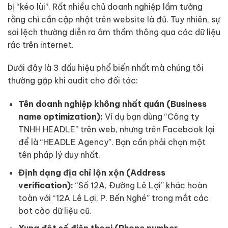
bị “kéo lùi”. Rất nhiều chủ doanh nghiệp lầm tưởng
rằng chỉ cần cập nhật trên website là đủ. Tuy nhiên, sự
sai lệch thường diễn ra âm thầm thông qua các dữ liệu
rác trên internet.
Dưới đây là 3 dấu hiệu phổ biến nhất mà chúng tôi
thường gặp khi audit cho đối tác:
Tên doanh nghiệp không nhất quán (Business
name optimization):
Ví dụ bạn dùng “Công ty
TNHH HEADLE” trên web, nhưng trên Facebook lại
để là “HEADLE Agency”. Bạn cần phải chọn một
tên pháp lý duy nhất.
Định dạng địa chỉ lộn xộn (Address
verification):
“Số 12A, Đường Lê Lợi” khác hoàn
toàn với “12A Lê Lợi, P. Bến Nghé” trong mắt các
bot cào dữ liệu cũ.