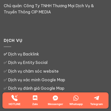
Chủ quản: Công Ty TNHH Thương Mại Dịch Vụ &
Truyền Thông CIP MEDIA
DỊCH VỤ
✅
Dịch vụ Backlink
✅
Dịch vụ Entity Social
✅
Dịch vụ chăm sóc website
✅
Dịch vụ xác minh Google Map
✅
Dịch vụ đánh giá Google Map
✅
Dịch vụ SEO Google Map
HOTLINE
Zalo
Messenger
Whatsapp
Telegram
✅
Dịch vụ Google Map