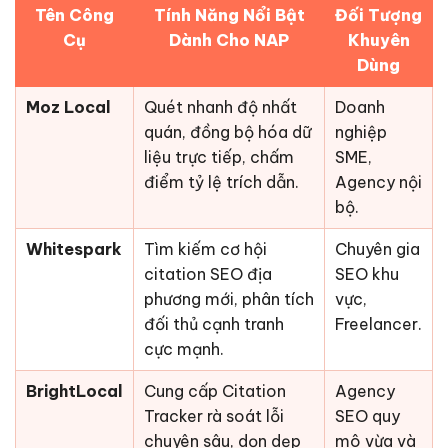
Tên Công
Tính Năng Nổi Bật
Đối Tượng
Cụ
Dành Cho NAP
Khuyên
Dùng
Moz Local
Quét nhanh độ nhất
Doanh
quán, đồng bộ hóa dữ
nghiệp
liệu trực tiếp, chấm
SME,
điểm tỷ lệ trích dẫn.
Agency nội
bộ.
Whitespark
Tìm kiếm cơ hội
Chuyên gia
citation SEO địa
SEO khu
phương mới, phân tích
vực,
đối thủ cạnh tranh
Freelancer.
cực mạnh.
BrightLocal
Cung cấp Citation
Agency
Tracker rà soát lỗi
SEO quy
chuyên sâu, dọn dẹp
mô vừa và