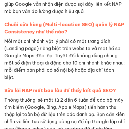
giúp Google vẫn nhận diện được sợi dây liên kết NAP
mà bạn vẫn đo lường được hiệu quả.
Chuỗi cửa hàng (Multi-location SEO) quản lý NAP
Consistency như thế nào?
Mỗi một chi nhánh vật lý phải có một trang đích
(Landing page) riêng biệt trên website và một hồ sơ
Google Maps độc lập. Tuyệt đối không dùng chung
một số điện thoại di động cho 10 chi nhánh khác nhau;
mỗi điểm bán phải có số nội bộ hoặc địa chỉ tách
biệt.
Sửa lỗi NAP mất bao lâu để thấy kết quả SEO?
Thông thường, sẽ mất từ 2 đến 6 tuần để các bộ máy
tìm kiếm (Google, Bing, Apple Maps) tiến hành thu
thập lại toàn bộ dữ liệu trên các danh bạ. Bạn cần kiên
nhẫn và liên tục sử dụng công cụ để ép Google lập chỉ
mục (Force Index) các link citation đã được làm