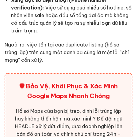
Xung đột số điện thoại (Phone number
verification):
Việc sử dụng quá nhiều số hotline, số
nhân viên sale hoặc đầu số tổng đài ảo mà không
có cấu trúc quản lý sẽ tạo ra sự nhiễu loạn dữ liệu
trầm trọng.
Ngoài ra, việc tồn tại các duplicate listing (hồ sơ
trùng lặp) trên cùng một danh bạ cũng là một lỗi “chí
mạng” cần xử lý.
🛡️ Bảo Vệ, Khôi Phục & Xác Minh
Google Maps Nhanh Chóng
Hồ sơ Maps của bạn bị treo, dính lỗi trùng lặp
hay không thể nhận mã xác minh? Để đội ngũ
HEADLE xử lý dứt điểm, đưa doanh nghiệp lên
bản đồ an toàn và chính chủ chỉ trong 24h –