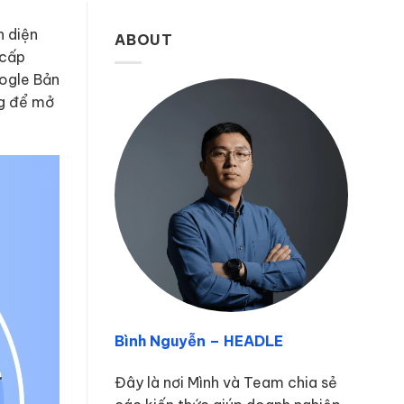
n diện
ABOUT
 cấp
oogle Bản
ng để mở
Bình Nguyễn – HEADLE
Đây là nơi Mình và Team chia sẻ