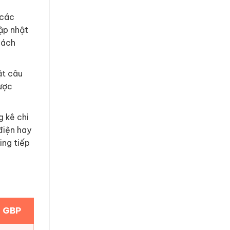
 các
ập nhật
hách
ặt câu
ược
 kê chi
điện hay
ing tiếp
u GBP