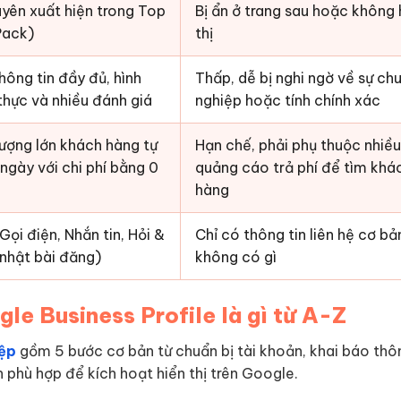
yên xuất hiện trong Top
Bị ẩn ở trang sau hoặc không 
Pack)
thị
hông tin đầy đủ, hình
Thấp, dễ bị nghi ngờ về sự ch
thực và nhiều đánh giá
nghiệp hoặc tính chính xác
lượng lớn khách hàng tự
Hạn chế, phải phụ thuộc nhiề
ngày với chi phí bằng 0
quảng cáo trả phí để tìm khá
hàng
ọi điện, Nhắn tin, Hỏi &
Chỉ có thông tin liên hệ cơ b
nhật bài đăng)
không có gì
le Business Profile là gì từ A-Z
iệp
gồm 5 bước cơ bản từ chuẩn bị tài khoản, khai báo thôn
phù hợp để kích hoạt hiển thị trên Google.