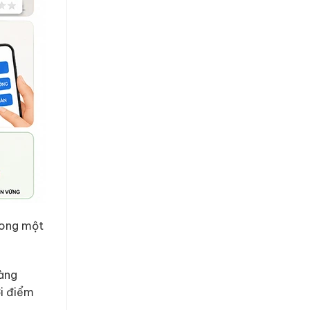
rong một
hàng
ời điểm