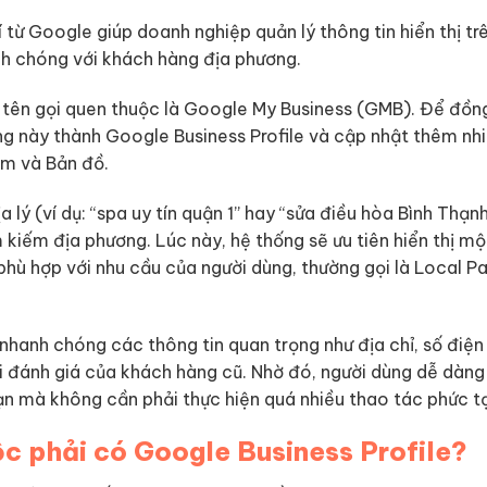
 từ Google giúp doanh nghiệp quản lý thông tin hiển thị tr
h chóng với khách hàng địa phương.
i tên gọi quen thuộc là Google My Business (GMB). Để đồn
ng này thành Google Business Profile và cập nhật thêm nhi
ếm và Bản đồ.
 lý (ví dụ: “spa uy tín quận 1” hay “sửa điều hòa Bình Thạnh
kiếm địa phương. Lúc này, hệ thống sẽ ưu tiên hiển thị m
hù hợp với nhu cầu của người dùng, thường gọi là Local P
hanh chóng các thông tin quan trọng như địa chỉ, số điện 
ài đánh giá của khách hàng cũ. Nhờ đó, người dùng dễ dàng
n mà không cần phải thực hiện quá nhiều thao tác phức t
ộc phải có Google Business Profile?