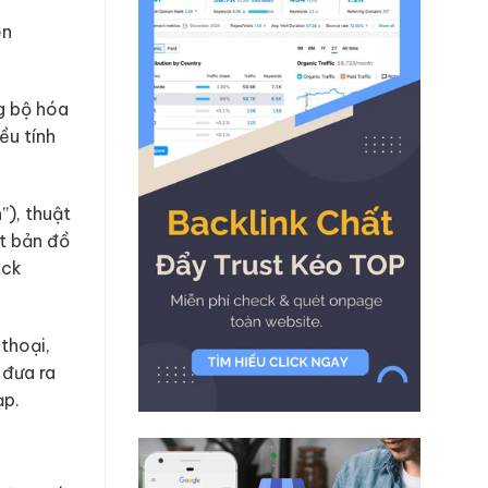
ên
g bộ hóa
ều tính
”), thuật
ột bản đồ
ack
thoại,
 đưa ra
ạp.