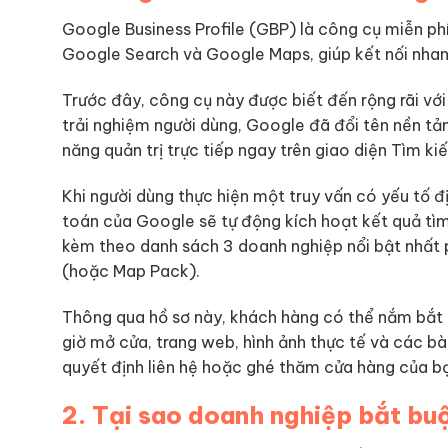
Google Business Profile (GBP) là công cụ miễn phí
Google Search và Google Maps, giúp kết nối nhan
Trước đây, công cụ này được biết đến rộng rãi vớ
trải nghiệm người dùng, Google đã đổi tên nền tả
năng quản trị trực tiếp ngay trên giao diện Tìm ki
Khi người dùng thực hiện một truy vấn có yếu tố địa
toán của Google sẽ tự động kích hoạt kết quả tìm 
kèm theo danh sách 3 doanh nghiệp nổi bật nhất p
(hoặc Map Pack).
Thông qua hồ sơ này, khách hàng có thể nắm bắt n
giờ mở cửa, trang web, hình ảnh thực tế và các b
quyết định liên hệ hoặc ghé thăm cửa hàng của bạ
2. Tại sao doanh nghiệp bắt bu