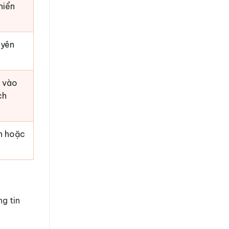
hiển
uyên
u vào
ch
ản hoặc
g tin