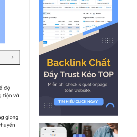
hế độ
 tiện và
ng giọng
 chuyển