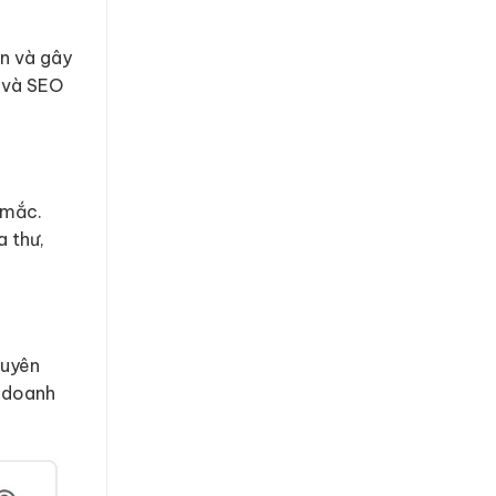
an và gây
 và SEO
 mắc.
 thư,
huyên
p doanh