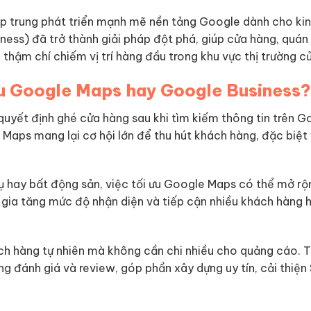
p trung phát triển mạnh mẽ nền tảng Google dành cho ki
ess) đã trở thành giải pháp đột phá, giúp cửa hàng, quán
 thậm chí chiếm vị trí hàng đầu trong khu vực thị trường c
ữu Google Maps hay Google Business?
yết định ghé cửa hàng sau khi tìm kiếm thông tin trên G
Maps mang lại cơ hội lớn để thu hút khách hàng, đặc biệt
vụ hay bất động sản, việc tối ưu Google Maps có thể mở r
gia tăng mức độ nhận diện và tiếp cận nhiều khách hàng 
h hàng tự nhiên mà không cần chi nhiều cho quảng cáo. T
ống đánh giá và review, góp phần xây dựng uy tín, cải thiệ