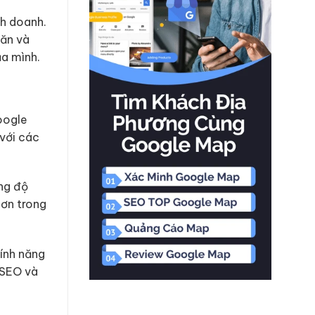
nh doanh.
 ăn và
ủa mình.
oogle
 với các
ộng độ
hơn trong
ính năng
n SEO và