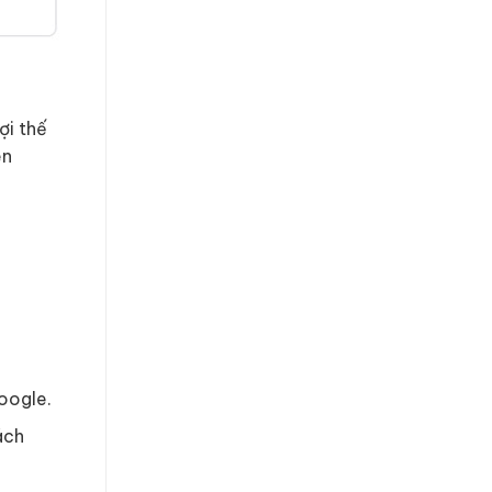
ợi thế
ên
Google.
ách