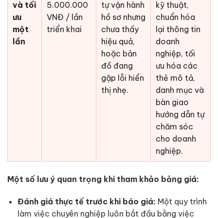
và tối
5.000.000
tự vận hành
kỹ thuật,
ưu
VNĐ / lần
hồ sơ nhưng
chuẩn hóa
một
triển khai
chưa thấy
lại thông tin
lần
hiệu quả,
doanh
hoặc bản
nghiệp, tối
đồ đang
ưu hóa các
gặp lỗi hiển
thẻ mô tả,
thị nhẹ.
danh mục và
bàn giao
hướng dẫn tự
chăm sóc
cho doanh
nghiệp.
Một số lưu ý quan trọng khi tham khảo bảng giá:
Đánh giá thực tế trước khi báo giá:
Một quy trình
làm việc chuyên nghiệp luôn bắt đầu bằng việc