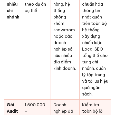
nhiều
theo dự án
hàng, hệ
chuẩn hóa
chi
cụ thể
thống
thông tin
nhánh
phòng
nhất quán
khám,
trên toàn bộ
showroom
hệ thống,
hoặc các
xây dựng
doanh
chiến lược
nghiệp sở
Local SEO
hữu nhiều
tổng thể cho
địa điểm
từng chi
kinh doanh.
nhánh, quản
lý tập trung
và tối ưu hiệu
quả ngân
sách.
Gói
1.500.000
Doanh
Kiểm tra
Audit
–
nghiệp đã
toàn bộ lỗi