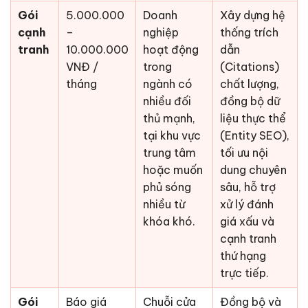
Gói
5.000.000
Doanh
Xây dựng hệ
cạnh
–
nghiệp
thống trích
tranh
10.000.000
hoạt động
dẫn
VNĐ /
trong
(Citations)
tháng
ngành có
chất lượng,
nhiều đối
đồng bộ dữ
thủ mạnh,
liệu thực thể
tại khu vực
(Entity SEO),
trung tâm
tối ưu nội
hoặc muốn
dung chuyên
phủ sóng
sâu, hỗ trợ
nhiều từ
xử lý đánh
khóa khó.
giá xấu và
cạnh tranh
thứ hạng
trực tiếp.
Gói
Báo giá
Chuỗi cửa
Đồng bộ và