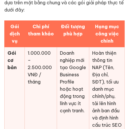
dựa trên mặt bằng chung và các gói giải pháp thực tế
dưới đây:
Gói
Chi phí
Đối tượng
Hạng mục
dịch
tham khảo
phù hợp
công việc
vụ
chính
Gói
1.000.000
Doanh
Hoàn thiện
cơ
–
nghiệp mới
thông tin
bản
2.500.000
tạo Google
NAP (Tên,
VNĐ /
Business
Địa chỉ,
tháng
Profile
SĐT), tối ưu
hoặc hoạt
danh mục
động trong
chính/phụ,
lĩnh vực ít
tải lên hình
cạnh tranh.
ảnh ban đầu
và định hình
cấu trúc SEO