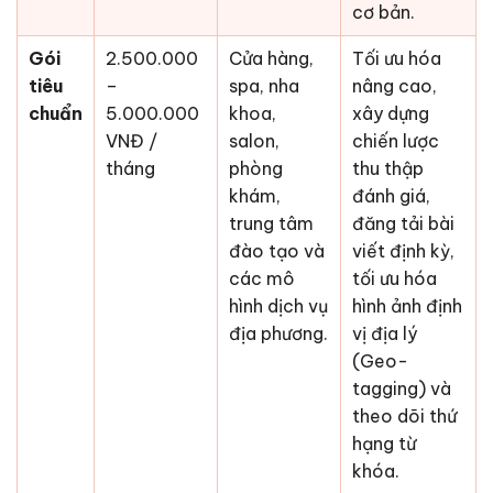
cơ bản.
Gói
2.500.000
Cửa hàng,
Tối ưu hóa
tiêu
–
spa, nha
nâng cao,
chuẩn
5.000.000
khoa,
xây dựng
VNĐ /
salon,
chiến lược
tháng
phòng
thu thập
khám,
đánh giá,
trung tâm
đăng tải bài
đào tạo và
viết định kỳ,
các mô
tối ưu hóa
hình dịch vụ
hình ảnh định
địa phương.
vị địa lý
(Geo-
tagging) và
theo dõi thứ
hạng từ
khóa.